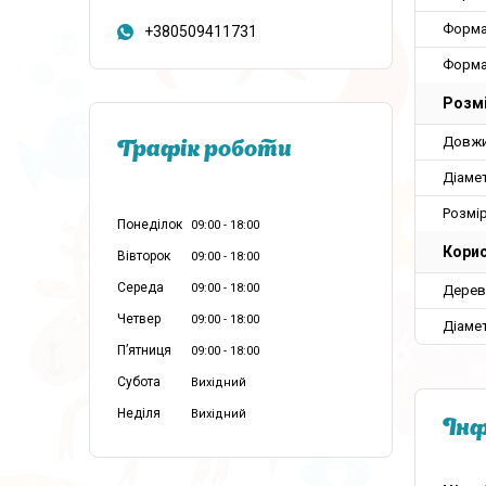
Форма 
+380509411731
Форма
Розм
Довж
Графік роботи
Діаме
Розмі
Понеділок
09:00
18:00
Корис
Вівторок
09:00
18:00
Середа
09:00
18:00
Дерев
Четвер
09:00
18:00
Діаме
Пʼятниця
09:00
18:00
Субота
Вихідний
Неділя
Вихідний
Інф