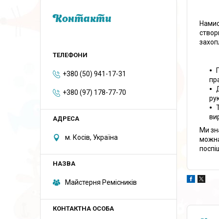
Контакти
Намис
створ
захоп
+380 (50) 941-17-31
пр
+380 (97) 178-77-70
рук
ви
Ми зн
м. Косів, Україна
можна
поспі
Майстерня Ремісників