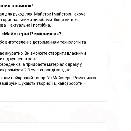
аших новинок!
ал для рукоділля. Майстри і майстрині охоче
ів оригінальними виробами. Якщо ви теж
ва – актуальна і потрібна.
у «Майстерні Ремісників»?
 бо виготовлені з дотриманням технологій та
ає акуратно. Ви зможете створити власними
 від купленої речі.
осередників, а придбаєте матеріал одразу у
к розміром 2,3 см – справді вигідна!
мо вам найкращий товар. У «Майстерні Ремісників»
ваші руки шукають творчої і цікавої роботи –