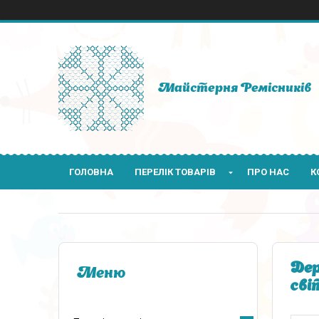
Майстерня Ремісників
ГОЛОВНА
ПЕРЕЛІК ТОВАРІВ
ПРО НАС
К
Дер
сві