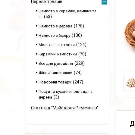
Перелік товарів
Намисто з кераміки, каміння та
63
ін.
178
Намисто з дерева
100
Намисто з бісеру
124
Мосяжні заготовки
70
Керамічні намистини
229
Все для рукоділля
74
Жіночі вишиванки
247
Новорічні товари
Посуд та кухонне приладдя з
3
дерева
Статті від "Майстерня Ремісників"
Д