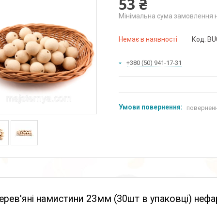
53 ₴
Мінімальна сума замовлення н
Немає в наявності
Код:
BU
+380 (50) 941-17-31
поверненн
ерев'яні намистини 23мм (30шт в упаковці) нефар