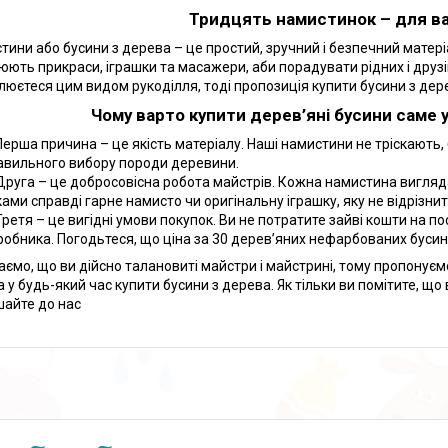
Тридцять намистинок – для в
тини або бусини з дерева – це простий, зручний і безпечний матері
юють прикраси, іграшки та масажери, аби порадувати рідних і друз
люєтеся цим видом рукоділля, тоді пропозиція купити бусини з дере
Чому варто купити дерев’яні бусини саме 
Перша причина – це якість матеріалу. Наші намистини не тріскають,
авильного вибору породи деревини.
Друга – це добросовісна робота майстрів. Кожна намистина вигляд
ами справді гарне намисто чи оригінальну іграшку, яку не відрізнити
Третя – це вигідні умови покупок. Ви не потратите зайві кошти на п
робника. Погодьтеся, що ціна за 30 дерев’яних нефарбованих бусино
аємо, що ви дійсно талановиті майстри і майстрині, тому пропонує
 у будь-який час купити бусини з дерева. Як тільки ви помітите, що 
шайте до нас