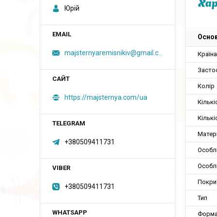
Ха
Юрій
Основ
majsternyaremisnikiv@gmail.com
Країн
Засто
Колір
https://majsternya.com/ua
Кількі
Кількі
Матер
+380509411731
Особл
Особл
Покри
+380509411731
Тип
Форм