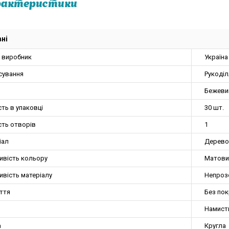
рактеристики
ні
а виробник
Україна
сування
Рукоді
Бежеви
сть в упаковці
30 шт.
сть отворів
1
іал
Дерево
ивість кольору
Матови
ивість матеріалу
Непроз
ття
Без по
Намист
а
Кругла