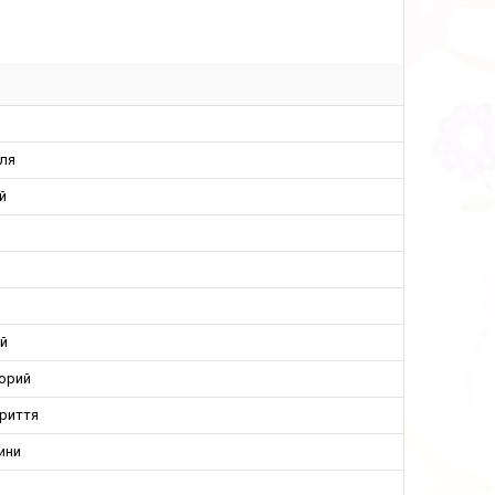
лля
й
й
орий
криття
ини