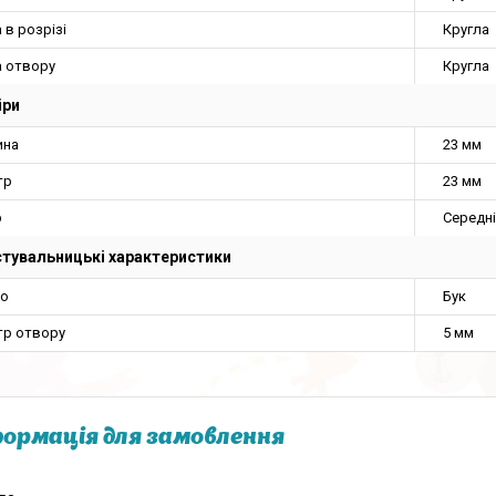
в розрізі
Кругла
 отвору
Кругла
іри
ина
23 мм
тр
23 мм
р
Середн
тувальницькі характеристики
о
Бук
тр отвору
5 мм
ормація для замовлення