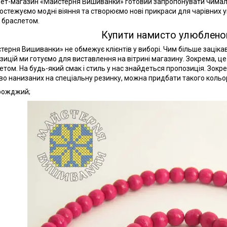
нет-магазин «Майстерня Вишиванки» готовий запропонувати чимало 
остежуємо модні віяння та створюємо нові прикраси для чарівних ук
з браслетом.
Купити намисто улюблено
терня Вишиванки» не обмежує клієнтів у виборі. Чим більше зацікав
зицій ми готуємо для виставлення на вітрині магазину. Зокрема, це 
етом. На будь-який смак і стиль у нас знайдеться пропозиція. Зокре
во нанизаних на спеціальну резинку, можна придбати такого кольо
рожджий;