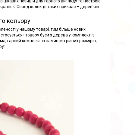
цікавих позицій для гарного вигляду та настрою.
раїнок. Серед колекції таких прикрас – дерев'яні
го кольору
леності у нашому товарі, тим більше нових
стосується і товару буси з дерева у комплекті з
ма, гарний комплект із намистин різних розмірів,
ру: