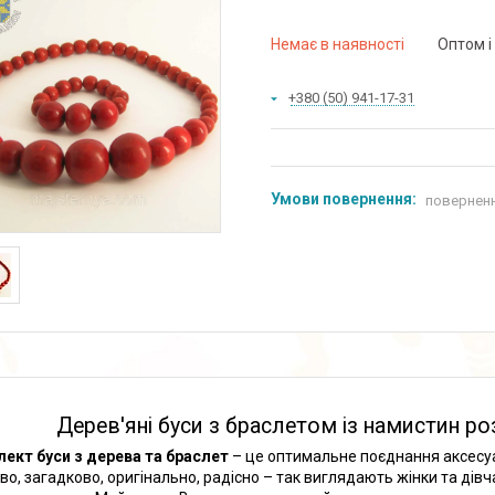
Немає в наявності
Оптом і
+380 (50) 941-17-31
поверненн
Дерев'яні буси з браслетом із намистин р
ект буси з дерева та браслет
– це оптимальне поєднання аксесуар
во, загадково, оригінально, радісно – так виглядають жінки та дівча