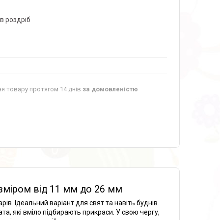
 в роздріб
я товару протягом 14 днів
за домовленістю
озміром від 11 мм до 26 мм
ів. Ідеальний варіант для свят та навіть буднів.
та, які вміло підбирають прикраси. У свою чергу,