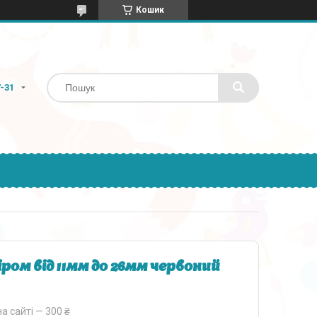
Кошик
7-31
ром від 11мм до 26мм червоний
а сайті — 300 ₴