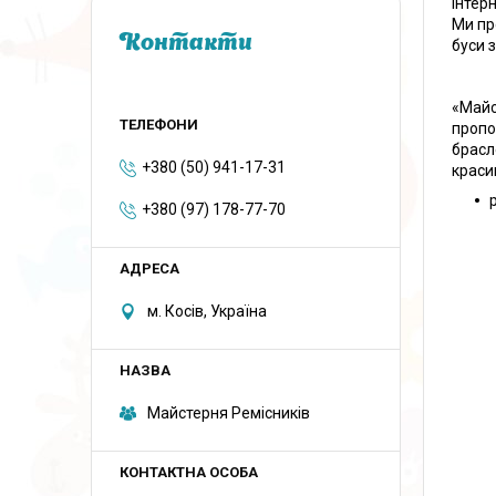
інтер
Ми пр
Контакти
буси 
«Майс
пропо
брасл
+380 (50) 941-17-31
краси
+380 (97) 178-77-70
м. Косів, Україна
Майстерня Ремісників