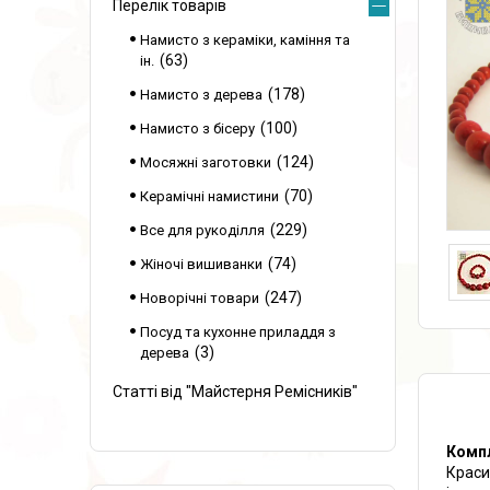
Перелік товарів
Намисто з кераміки, каміння та
63
ін.
178
Намисто з дерева
100
Намисто з бісеру
124
Мосяжні заготовки
70
Керамічні намистини
229
Все для рукоділля
74
Жіночі вишиванки
247
Новорічні товари
Посуд та кухонне приладдя з
3
дерева
Статті від "Майстерня Ремісників"
Компл
Краси