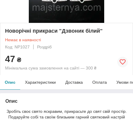
Новорічні прикраси "Дзвоник білий"
Немає в наявності
Код: NP1027
Роздріб
47
₴
Мінімальна сума замовлення на сайті — 300 ₴
Опис
Характеристики
Доставка
Оплата
Умови п
Опис
Зробіть своє свято яскравим, прикрасьте до свят свій простір.
Подаруйте собі та своїм близьким гарний святковий настрій