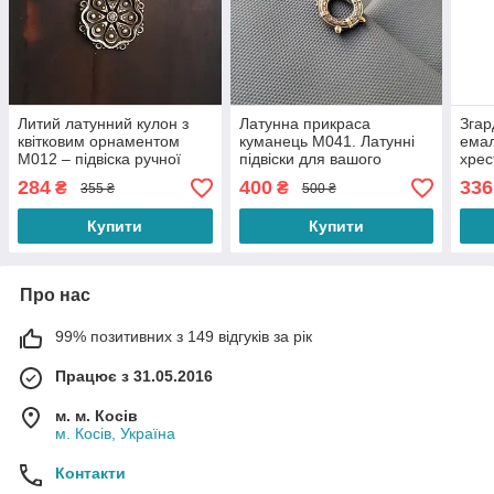
Литий латунний кулон з
Латунна прикраса
Згар
квітковим орнаментом
куманець M041. Латунні
емал
M012 – підвіска ручної
підвіски для вашого
хрес
роботи з латуні Pandora
намиста з українським
M038
284
400
336
₴
₴
355 ₴
500 ₴
для етнічних прикрас
характером.
Купити
Купити
Про нас
99% позитивних з 149 відгуків за рік
Працює з 31.05.2016
м. м. Косів
м. Косів, Україна
Контакти