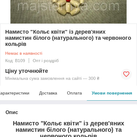
Намисто "Кольє квіти" із дерев'яних
намистин білого (натурального) та червоного
кольрів
Немає в наявності
Код: B109
Опт і роздріб
Ціну уточнюйте
Мінімальна сума замовлення на сайті — 300 ₴
арактеристики
Доставка
Оплата
Умови повернення
Опис
Намисто "Кольє квіти" із дерев'яних
намистин білого (натурального) та
червоного кольрів