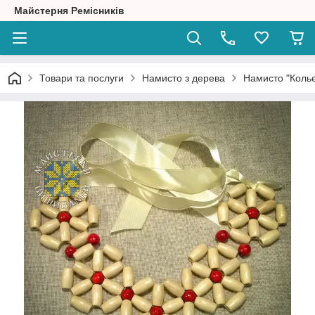
Майстерня Ремісників
Товари та послуги
Намисто з дерева
Намисто "Кольє