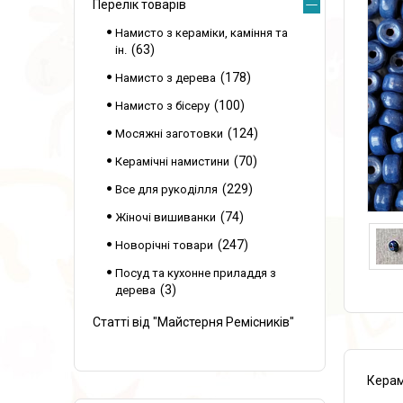
Перелік товарів
Намисто з кераміки, каміння та
63
ін.
178
Намисто з дерева
100
Намисто з бісеру
124
Мосяжні заготовки
70
Керамічні намистини
229
Все для рукоділля
74
Жіночі вишиванки
247
Новорічні товари
Посуд та кухонне приладдя з
3
дерева
Статті від "Майстерня Ремісників"
Керам