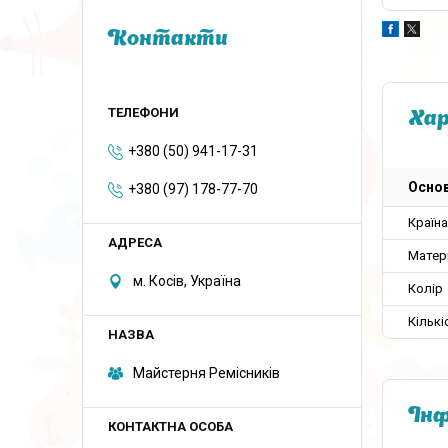
Контакти
Ха
+380 (50) 941-17-31
Основ
+380 (97) 178-77-70
Країн
Матер
м. Косів, Україна
Колір
Кількі
Майстерня Ремісників
Інф