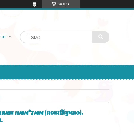
Кошик
7-31
ями 11мм*7мм (поштучно).
.