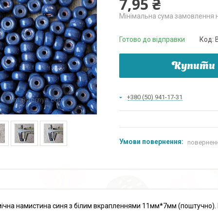
7,95 ₴
Мінімальна сума замовлення н
Готово до відправки
Код:
Купити
+380 (50) 941-17-31
поверненн
ічна намистина синя з білим вкрапленнями 11мм*7мм (поштучно). К