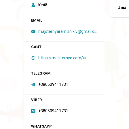
Юрій
Ціна:
majsternyaremisnikiv@gmail.com
https://majsternya.com/ua
+380509411731
+380509411731