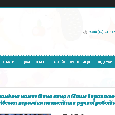
+380 (50) 941-1
ОНТАКТИ
ЦІКАВІ СТАТТІ
АКЦІЙНІ ПРОПОЗИЦІЇ
ВІДГУКИ
амічна намистина синя з білим вкрапленн
івська кераміка намистини ручної роботи