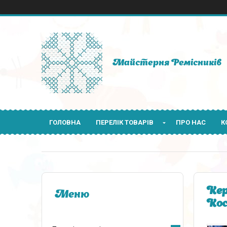
Майстерня Ремісників
ГОЛОВНА
ПЕРЕЛІК ТОВАРІВ
ПРО НАС
К
Кер
Кос