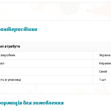
рактеристики
ні атрибути
а виробник
Україна
іал
Керамі
Синій
сть в упаковці
1 шт.
ормація для замовлення