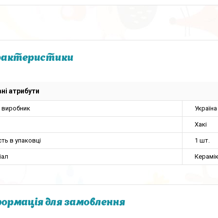
рактеристики
ні атрибути
а виробник
Україна
Хакі
сть в упаковці
1 шт.
іал
Керамі
ормація для замовлення