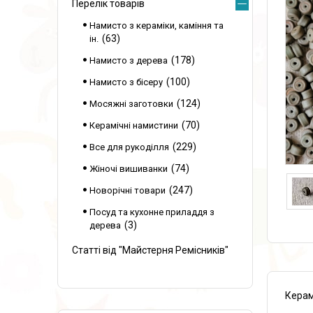
Перелік товарів
Намисто з кераміки, каміння та
63
ін.
178
Намисто з дерева
100
Намисто з бісеру
124
Мосяжні заготовки
70
Керамічні намистини
229
Все для рукоділля
74
Жіночі вишиванки
247
Новорічні товари
Посуд та кухонне приладдя з
3
дерева
Статті від "Майстерня Ремісників"
Керам