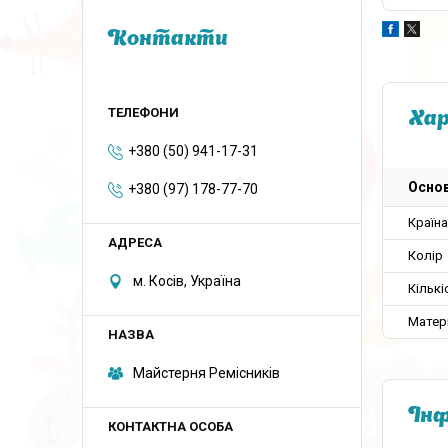
Контакти
Ха
+380 (50) 941-17-31
Основ
+380 (97) 178-77-70
Країн
Колір
м. Косів, Україна
Кількі
Матер
Майстерня Ремісників
Інф