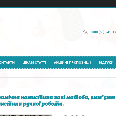
+380 (50) 941-1
ОНТАКТИ
ЦІКАВІ СТАТТІ
АКЦІЙНІ ПРОПОЗИЦІЇ
ВІДГУКИ
амічна намистина хакі матова, 9мм*5мм 
истини ручної роботи.