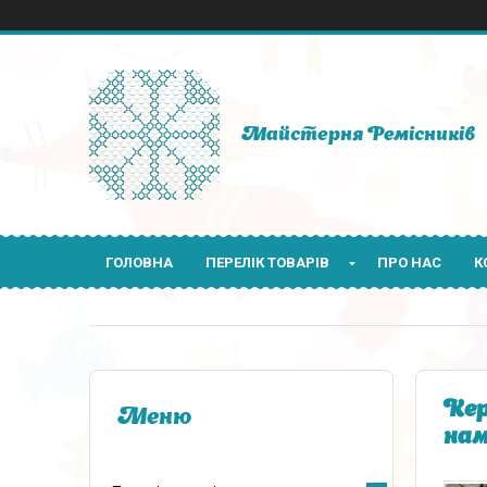
Майстерня Ремісників
ГОЛОВНА
ПЕРЕЛІК ТОВАРІВ
ПРО НАС
К
Кер
нам