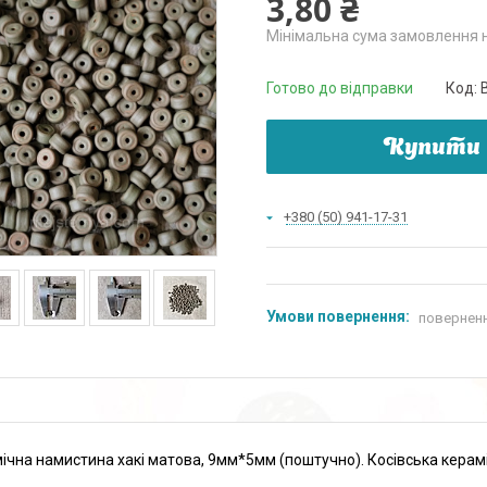
3,80 ₴
Мінімальна сума замовлення н
Готово до відправки
Код:
Купити
+380 (50) 941-17-31
поверненн
ічна намистина хакі матова, 9мм*5мм (поштучно). Косівська керам