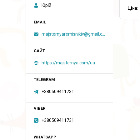
Юрій
Ціна:
majsternyaremisnikiv@gmail.com
https://majsternya.com/ua
+380509411731
+380509411731