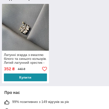
Латунні згарда з емаллю
білого та синього кольорів.
Литий латунний хрестик -
зґарда для намиста з
352
₴
440 ₴
українським
Купити
Про нас
99% позитивних з 149 відгуків за рік