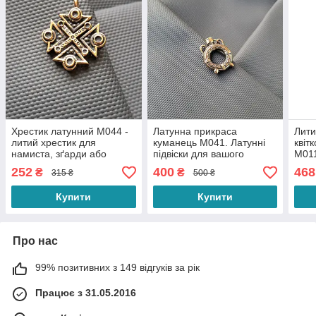
Хрестик латунний M044 -
Латунна прикраса
Лити
литий хрестик для
куманець M041. Латунні
квіт
намиста, зґарди або
підвіски для вашого
M011
ланцюжка
намиста з українським
робо
252
400
468
₴
₴
315 ₴
500 ₴
характером.
для 
Купити
Купити
Про нас
99% позитивних з 149 відгуків за рік
Працює з 31.05.2016