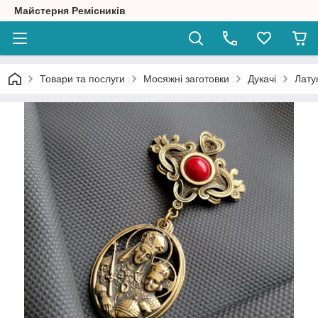
Майстерня Ремісників
Товари та послуги
Мосяжні заготовки
Дукачі
Лату