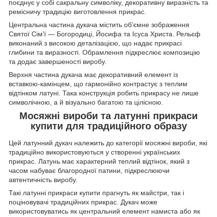
поєднує у собі сакральну символіку, декоративну виразність та
ремісничу традицію виготовлення прикрас.
Центральна частина дукача містить об’ємне зображення
Святої Сім’ї — Богородиці, Йосифа та Ісуса Христа. Рельєф
виконаний з високою деталізацією, що надає прикрасі
глибини та виразності. Обрамлення підкреслює композицію
та додає завершеності виробу.
Верхня частина дукача має декоративний елемент із
вставкою-камінцем, що гармонійно контрастує з теплим
відтінком латуні. Така конструкція робить прикрасу не лише
символічною, а й візуально багатою та цілісною.
Мосяжні вироби та латунні прикраси
купити для традиційного образу
Цей латунний дукач належить до категорії мосяжні вироби, які
традиційно використовуються у створенні українських
прикрас. Латунь має характерний теплий відтінок, який з
часом набуває благородної патини, підкреслюючи
автентичність виробу.
Такі латунні прикраси купити прагнуть як майстри, так і
поціновувачі традиційних прикрас. Дукач може
використовуватись як центральний елемент намиста або як