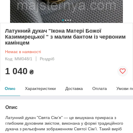
Латунний дукач "Ікона Матері Божої
Казимирецької " з малим бантом із червоним
камінцем
Немає в наявності
Код: MM048/1
Роздріб
1 040
₴
Опис
Характеристики
Доставка
Оплата
Умови п
Опис
Латунний дукач "Свята Сім’я" — це вишукана прикраса з
глибоким духовним змістом, виконана у формі традиційного
дукача з рельєфним зображенням Святої Сім’ї. Такий виріб