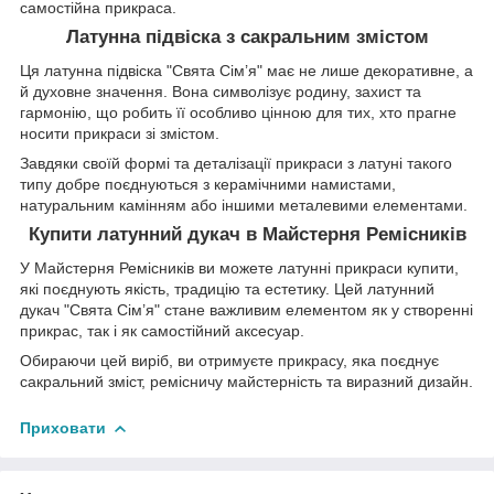
самостійна прикраса.
Латунна підвіска з сакральним змістом
Ця латунна підвіска "Свята Сім’я" має не лише декоративне, а
й духовне значення. Вона символізує родину, захист та
гармонію, що робить її особливо цінною для тих, хто прагне
носити прикраси зі змістом.
Завдяки своїй формі та деталізації прикраси з латуні такого
типу добре поєднуються з керамічними намистами,
натуральним камінням або іншими металевими елементами.
Купити латунний дукач в Майстерня Ремісників
У Майстерня Ремісників ви можете латунні прикраси купити,
які поєднують якість, традицію та естетику. Цей латунний
дукач "Свята Сім’я" стане важливим елементом як у створенні
прикрас, так і як самостійний аксесуар.
Обираючи цей виріб, ви отримуєте прикрасу, яка поєднує
сакральний зміст, ремісничу майстерність та виразний дизайн.
Приховати