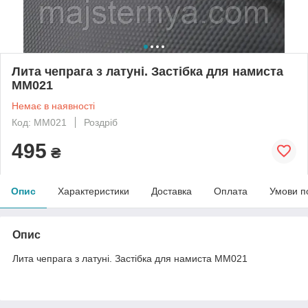
Лита чепрага з латуні. Застібка для намиста
MM021
Немає в наявності
Код: MМ021
Роздріб
495
₴
Опис
Характеристики
Доставка
Оплата
Умови п
Опис
Лита чепрага з латуні. Застібка для намиста MM021