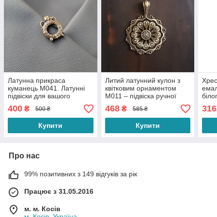
Латунна прикраса
Литий латунний кулон з
Хрес
куманець M041. Латунні
квітковим орнаментом
емал
підвіски для вашого
M011 – підвіска ручної
біло
намиста з українським
роботи з латуні Pandora
хрес
400
468
316
₴
₴
500 ₴
585 ₴
характером.
для етнічних прикрас
гуцу
Купити
Купити
Про нас
99% позитивних з 149 відгуків за рік
Працює з 31.05.2016
м. м. Косів
м. Косів, Україна