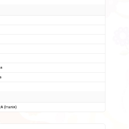
й
ня
а
 (Італія)