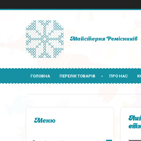
Майстерня Ремісників
ГОЛОВНА
ПЕРЕЛІК ТОВАРІВ
ПРО НАС
К
Лит
етн