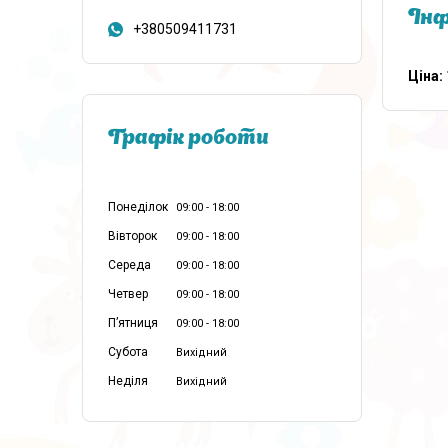
Інф
+380509411731
Ціна:
Графік роботи
Понеділок
09:00
18:00
Вівторок
09:00
18:00
Середа
09:00
18:00
Четвер
09:00
18:00
Пʼятниця
09:00
18:00
Субота
Вихідний
Неділя
Вихідний