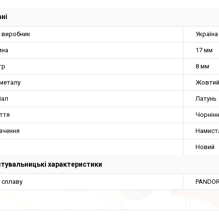
ні
а виробник
Україна
ина
17 мм
тр
8 мм
 металу
Жовти
іал
Латунь
ття
Чорнін
ачення
Намист
Новий
тувальницькі характеристики
 сплаву
PANDORA