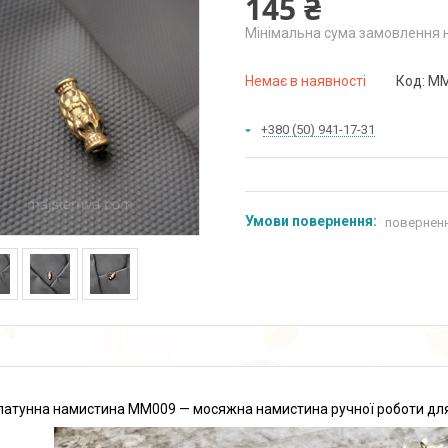
145 ₴
Мінімальна сума замовлення н
Немає в наявності
Код:
MM
+380 (50) 941-17-31
поверненн
латунна намистина MM009 — мосяжна намистина ручної роботи для 