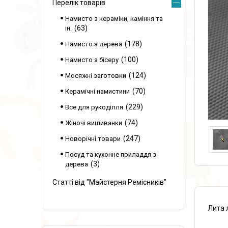
Перелік товарів
Намисто з кераміки, каміння та
63
ін.
178
Намисто з дерева
100
Намисто з бісеру
124
Мосяжні заготовки
70
Керамічні намистини
229
Все для рукоділля
74
Жіночі вишиванки
247
Новорічні товари
Посуд та кухонне приладдя з
3
дерева
Статті від "Майстерня Ремісників"
Лита 