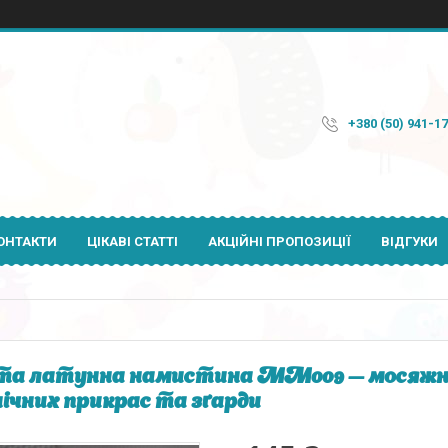
+380 (50) 941-1
ОНТАКТИ
ЦІКАВІ СТАТТІ
АКЦІЙНІ ПРОПОЗИЦІЇ
ВІДГУКИ
а латунна намистина MM009 — мосяжна
ічних прикрас та зґарди