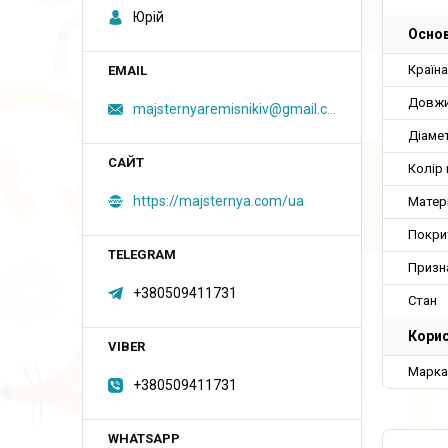
Юрій
Основ
Країн
Довж
majsternyaremisnikiv@gmail.com
Діаме
Колір
https://majsternya.com/ua
Матер
Покри
Призн
+380509411731
Стан
Корис
Марка
+380509411731