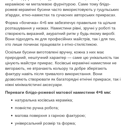
керамікою чи металевою фурнітурою. Саме тому блідо-
рожеві керамічні бусини часто використовують у гуцульських
зґардах, етно-намистах та сучасних авторських прикрасах.
Форма «бочечка» 4×6 мм забезпечує правильне та щільне
розташування у низках. Намистини рівні, зручні у роботі та
створюють виразний, акуратний ритм у будь-якому виробі.
Вони підходять як для професійних майстрів, так і для тих,
хто лише починає працювати з етно-стилістикою.
Оскільки бусини виготовлені вручну, кожна з них має
природний, нештучний характер — саме цю унікальність так
цінують майстри прикрас. Косівські керамічні намистини не
вигорають, не втрачають кольору та добре зберігають
фактуру навіть після тривалого використання. Вони
дозволяють створювати як багаторядні етнічні прикраси, так і
ніжні мінімалістичні аксесуари.
Переваги блідо-рожевої матової намистини 4×6 мм:
натуральна косівська кераміка;
повністю ручна робота;
матова поверхня з гарною фактурою;
універсальний розмір та форма;