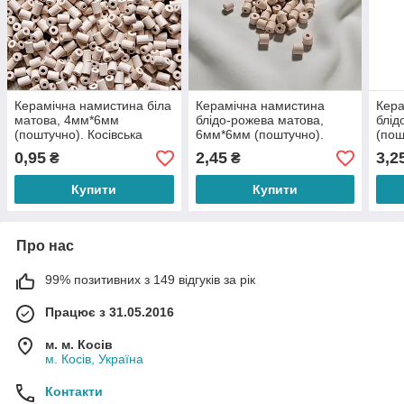
Керамічна намистина біла
Керамічна намистина
Кера
матова, 4мм*6мм
блідо-рожева матова,
блід
(поштучно). Косівська
6мм*6мм (поштучно).
(пош
кераміка намистини
Косівська кераміка
кера
0,95
2,45
3,2
₴
₴
ручної роботи.
намистини ручної роботи.
ручн
Купити
Купити
Про нас
99% позитивних з 149 відгуків за рік
Працює з 31.05.2016
м. м. Косів
м. Косів, Україна
Контакти