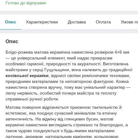
Готово до відправки
Опис
Характеристики
Доставка
Оплата
Умови п
Опис
Блідо-рожева матова керамічна намистина розміром 4×6 мм
— це універсальний елемент, який надає прикрасам
особливої гармонії, природності та акуратності. Виготовлена
майстрами у серці Гуцульщини, вона належить до традиційної
косівської кераміки
, відомої своїми ремісничими техніками,
природними матеріалами та неповторною фактурою. Кожна
намистина створена вручну, тому має унікальний характер —
легку нерівність, особистий почерк майстра та теплоту
справжньої ручної роботи.
Матова поверхня відрізняється приємною тактильністю й
естетикою, яка поєднує сучасний мінімалізм та етнічну
автентичність. На відміну від глянцевих бусин, матові
керамічні намистини виглядають стримано та благородно, а
також чудово поєднуються з будь-якими матеріалами:
латунню, деревом, натуральним камінням, кольоровою