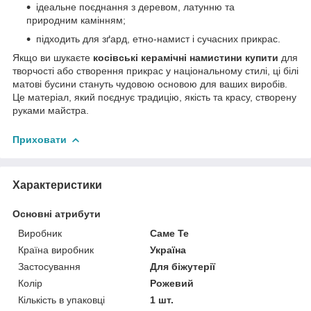
ідеальне поєднання з деревом, латунню та
природним камінням;
підходить для зґард, етно-намист і сучасних прикрас.
Якщо ви шукаєте
косівські керамічні намистини купити
для
творчості або створення прикрас у національному стилі, ці білі
матові бусини стануть чудовою основою для ваших виробів.
Це матеріал, який поєднує традицію, якість та красу, створену
руками майстра.
Приховати
Характеристики
Основні атрибути
Виробник
Саме Те
Країна виробник
Україна
Застосування
Для біжутерії
Колір
Рожевий
Кількість в упаковці
1 шт.