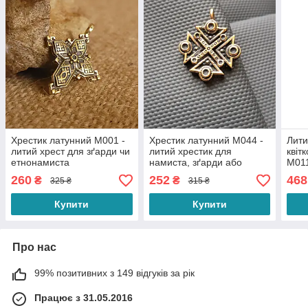
Хрестик латунний M001 -
Хрестик латунний M044 -
Лити
литий хрест для зґарди чи
литий хрестик для
квіт
етнонамиста
намиста, зґарди або
M011
ланцюжка
робо
260
252
468
₴
₴
325 ₴
315 ₴
для 
Купити
Купити
Про нас
99% позитивних з 149 відгуків за рік
Працює з 31.05.2016