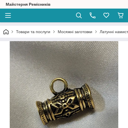
Майстерня Ремісників
Товари та послуги
Мосяжні заготовки
Латунні намист