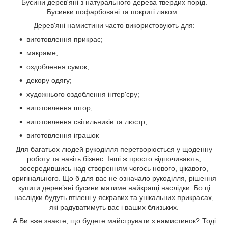
Бусини дерев'яні з натурального дерева твердих порід.
Бусинки пофарбовані та покриті лаком.
Дерев'яні намистини часто використовують для:
виготовлення прикрас;
макраме;
оздоблення сумок;
декору одягу;
художнього оздоблення інтер'єру;
виготовлення штор;
виготовлення світильників та люстр;
виготовлення іграшок
Для багатьох людей рукоділля перетворюється у щоденну
роботу та навіть бізнес. Інші ж просто відпочивають,
зосередившись над створенням чогось нового, цікавого,
оригінального. Що б для вас не означало рукоділля, рішення
купити дерев’яні бусини матиме найкращі наслідки. Бо ці
наслідки будуть втілені у яскравих та унікальних прикрасах,
які радуватимуть вас і ваших близьких.
А Ви вже знаєте, що будете майструвати з намистинок? Тоді