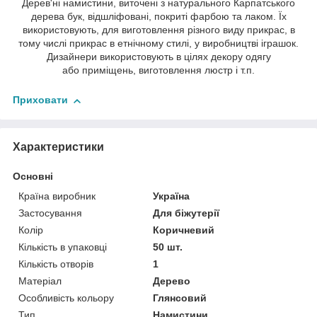
Дерев'ні намистини, виточені з натурального Карпатського
дерева бук, відшліфовані, покриті фарбою та лаком. Їх
використовують, для виготовлення різного виду прикрас, в
тому числі прикрас в етнічному стилі, у виробництві іграшок.
Дизайнери використовують в цілях декору одягу
або приміщень, виготовлення люстр і т.п.
Приховати
Характеристики
Основні
Країна виробник
Україна
Застосування
Для біжутерії
Колір
Коричневий
Кількість в упаковці
50 шт.
Кількість отворів
1
Матеріал
Дерево
Особливість кольору
Глянсовий
Тип
Намистини