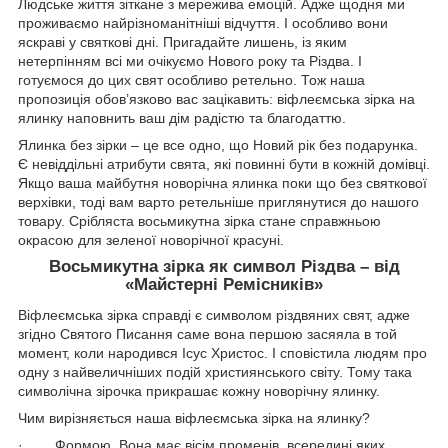
Людське життя зіткане з мережива емоцій. Адже щодня ми
проживаємо найрізноманітніші відчуття. І особливо вони
яскраві у святкові дні. Пригадайте лишень, із яким
нетерпінням всі ми очікуємо Нового року та Різдва. І
готуємося до цих свят особливо ретельно. Тож наша
пропозиція обов’язково вас зацікавить: віфлеємська зірка на
ялинку наповнить ваш дім радістю та благодаттю.
Ялинка без зірки – це все одно, що Новий рік без подарунка.
Є невіддільні атрибути свята, які повинні бути в кожній домівці.
Якщо ваша майбутня новорічна ялинка поки що без святкової
верхівки, тоді вам варто ретельніше приглянутися до нашого
товару. Срібляста восьмикутна зірка стане справжньою
окрасою для зеленої новорічної красуні.
Восьмикутна зірка як символ Різдва – від
«Майстерні Ремісників»
Віфлеємська зірка справді є символом різдвяних свят, адже
згідно Святого Писання саме вона першою засяяла в той
момент, коли народився Ісус Христос. І сповістила людям про
одну з найвеличніших подій християнського світу. Тому така
символічна зірочка прикрашає кожну новорічну ялинку.
Чим вирізняється наша віфлеємська зірка на ялинку?
· Формою. Вона має вісім променів, всередині яких