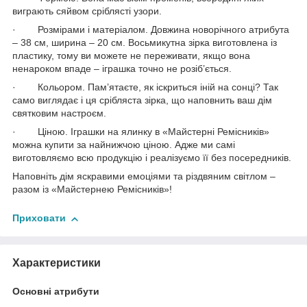
виграють сяйвом сріблясті узори.
· Розмірами і матеріалом. Довжина новорічного атрибута
– 38 см, ширина – 20 см. Восьмикутна зірка виготовлена із
пластику, тому ви можете не переживати, якщо вона
ненароком впаде – іграшка точно не розіб’ється.
· Кольором. Пам’ятаєте, як іскриться іній на сонці? Так
само виглядає і ця срібляста зірка, що наповнить ваш дім
святковим настроєм.
· Ціною. Іграшки на ялинку в «Майстерні Ремісників»
можна купити за найнижчою ціною. Адже ми самі
виготовляємо всю продукцію і реалізуємо її без посередників.
Наповніть дім яскравими емоціями та різдвяним світлом –
разом із «Майстернею Ремісників»!
Приховати
Характеристики
Основні атрибути