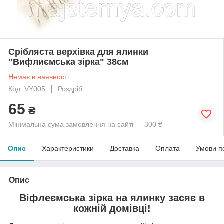
Срібляста верхівка для ялинки
"Вифлиємська зірка" 38см
Немає в наявності
Код: VY005
Роздріб
65
₴
Мінімальна сума замовлення на сайті — 300 ₴
Опис
Характеристики
Доставка
Оплата
Умови п
Опис
Віфлеємська зірка на ялинку засяє в
кожній домівці!