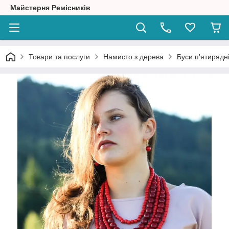
Майстерня Ремісників
Товари та послуги
Намисто з дерева
Буси п'ятирядн