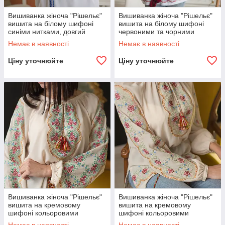
Вишиванка жіноча "Рішельє"
Вишиванка жіноча "Рішельє"
вишита на білому шифоні
вишита на білому шифоні
синіми нитками, довгий
червоними та чорними
рукав, манжет.
нитками, довгий рукав,
Немає в наявності
Немає в наявності
манжет.
Ціну уточнюйте
Ціну уточнюйте
Вишиванка жіноча "Рішельє"
Вишиванка жіноча "Рішельє"
вишита на кремовому
вишита на кремовому
шифоні кольоровими
шифоні кольоровими
нитками, довгий рукав,
нитками, довгий рукав,