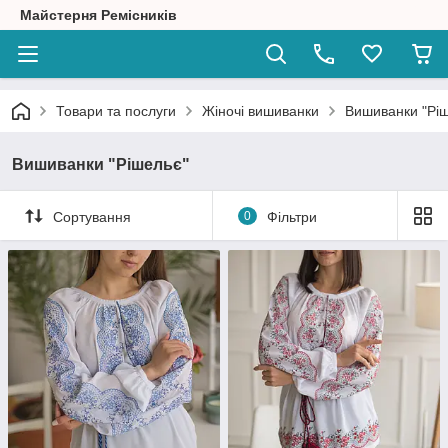
Майстерня Ремісників
Товари та послуги
Жіночі вишиванки
Вишиванки "Рі
Вишиванки "Рішельє"
Сортування
0
Фільтри