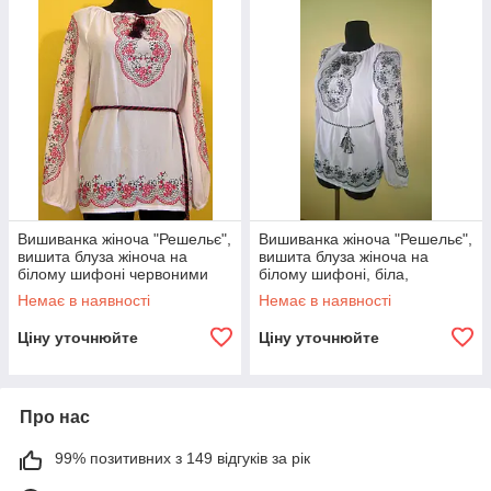
Вишиванка жіноча "Решельє",
Вишиванка жіноча "Решельє",
вишита блуза жіноча на
вишита блуза жіноча на
білому шифоні червоними
білому шифоні, біла,
нитками, біла, машинна
машинна вишивка
Немає в наявності
Немає в наявності
вишивка
Ціну уточнюйте
Ціну уточнюйте
Про нас
99% позитивних з 149 відгуків за рік