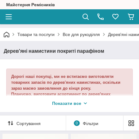
Майстерня Ремісників
Товари та послуги
Все для рукоділля
Дерев'яні нам
Дерев'яні намистини покриті парафіном
Дорогі наші покупці, ми не встигаємо виготовляти
товарних запасів по дерев'яних намистинах, оскільки
зараз маємо замовлення до кінця року.
Плануємо, виготовити асортимент по дерев'яних
намистинах різних розмірів на січень 2022р.
Показати все
Вибачте за тимчасові незручності.
Сортування
0
Фільтри