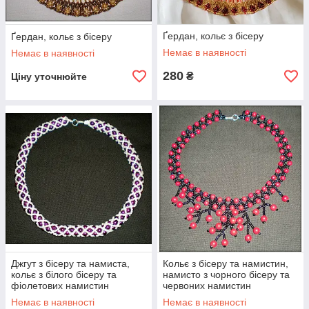
Ґердан, кольє з бісеру
Ґердан, кольє з бісеру
Немає в наявності
Немає в наявності
280
₴
Ціну уточнюйте
Джгут з бісеру та намиста,
Кольє з бісеру та намистин,
кольє з білого бісеру та
намисто з чорного бісеру та
фіолетових намистин
червоних намистин
Немає в наявності
Немає в наявності