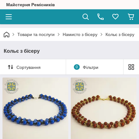
Майстерня Ремісників
Товари та послуги
Намисто з бісеру
Кольє з бісеру
Кольє з бісеру
Сортування
0
Фільтри